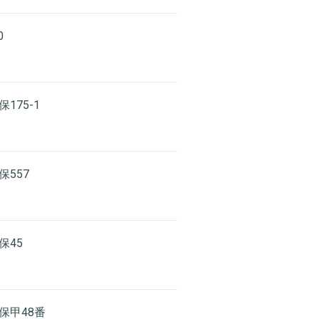
0
175-1
保557
保45
保甲48番