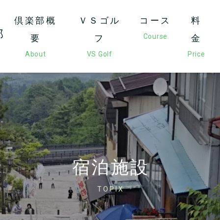
倶楽部概
ＶＳゴル
コース
料
部
Course
要
フ
金
About
VS Golf
Price
宿泊施設
TOPIX