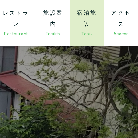
レストラ
施設案
宿泊施
アクセ
ン
内
設
ス
Restaurant
Facility
Topix
Access